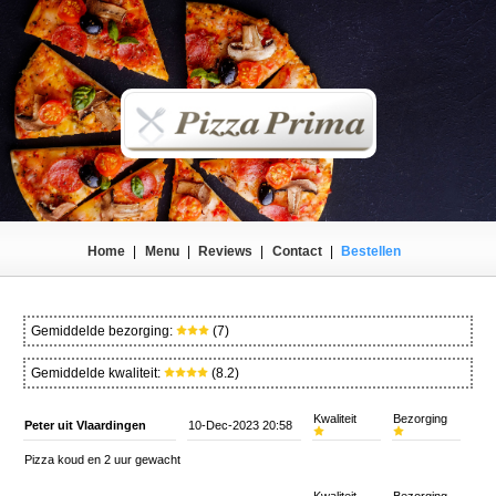
Home
|
Menu
|
Reviews
|
Contact
|
Bestellen
Gemiddelde bezorging:
(7)
Gemiddelde kwaliteit:
(8.2)
Kwaliteit
Bezorging
Peter uit Vlaardingen
10-Dec-2023 20:58
Pizza koud en 2 uur gewacht