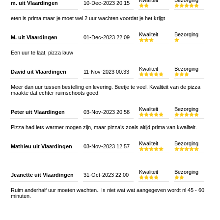
Kwaliteit
Bezorging
m. uit Vlaardingen
10-Dec-2023 20:15
eten is prima maar je moet wel 2 uur wachten voordat je het krijgt
Kwaliteit
Bezorging
M. uit Vlaardingen
01-Dec-2023 22:09
Een uur te laat, pizza lauw
Kwaliteit
Bezorging
David uit Vlaardingen
11-Nov-2023 00:33
Meer dan uur tussen bestelling en levering. Beetje te veel. Kwaliteit van de pizza
maakte dat echter ruimschoots goed.
Kwaliteit
Bezorging
Peter uit Vlaardingen
03-Nov-2023 20:58
Pizza had iets warmer mogen zijn, maar pizza’s zoals altijd prima van kwaliteit.
Kwaliteit
Bezorging
Mathieu uit Vlaardingen
03-Nov-2023 12:57
Kwaliteit
Bezorging
Jeanette uit Vlaardingen
31-Oct-2023 22:00
Ruim anderhalf uur moeten wachten.. Is niet wat wat aangegeven wordt nl 45 - 60
minuten.